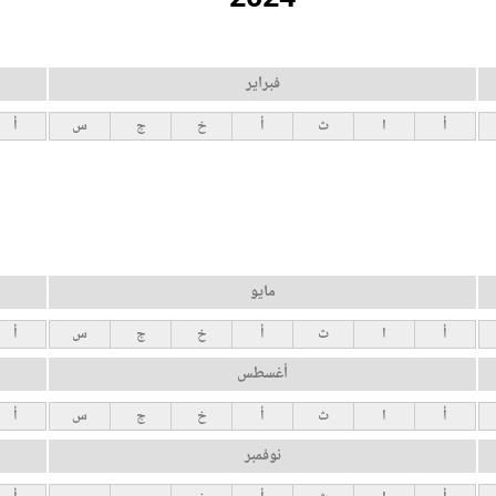
فبراير
أ
ا
ث
أ
خ
ج
س
أ
مايو
أ
ا
ث
أ
خ
ج
س
أ
أغسطس
أ
ا
ث
أ
خ
ج
س
أ
نوفمبر