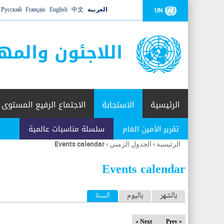
العربية
中文
English
Français
Русский
UN
اللاجئون والمه
الرئيسية
الاستجابة
الاجتماع الرفيع المستوى
تقرير الأمين العام
سلسلة مناسبات عالمية
الرئيسية
›
الجدول الزمني
›
Events calendar
أنت
هنا
Events calendar
ا
بالشهر
باليوم
السنة
(علامة التبويب النشطة)
ل
Next »
« Prev