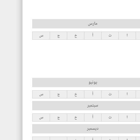
مارس
ا
ث
أ
خ
ج
س
يونيو
ا
ث
أ
خ
ج
س
سبتمبر
ا
ث
أ
خ
ج
س
ديسمبر