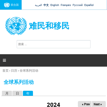
Jump to navigation
联合国
العربية
中文
English
Français
Русский
Español
难民和移民
搜
搜
索
索
表
单

首页
›
日历
›
全球系列活动
你
在
全球系列活动
这
里
月
日
年
（活动标签）
主
标
2024
« Prev
Next »
签