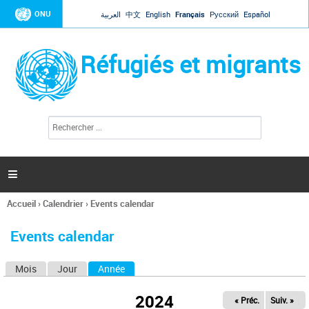
Jump to navigation
ONU
العربية
中文
English
Français
Русский
Español
Réfugiés et migrants
R
F
e
o
c
r
h
e
m
r

u
c
l
h
Accueil
›
Calendrier
›
Events calendar
a
e
Vous
r
i
êtes
r
Events calendar
ici
e
d
Mois
Jour
Année
(onglet actif)
O
e
r
n
e
2024
« Préc.
Suiv. »
g