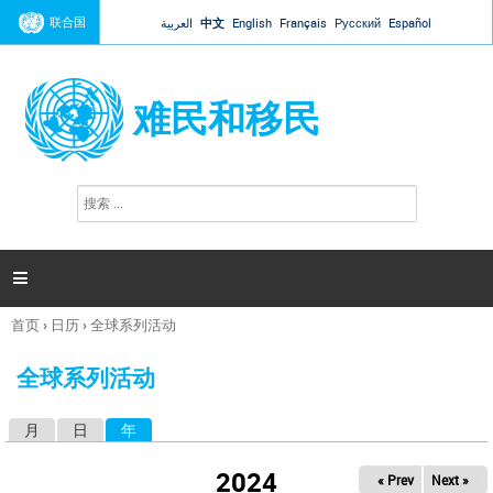
Jump to navigation
联合国
العربية
中文
English
Français
Русский
Español
难民和移民
搜
搜
索
索
表
单

首页
›
日历
›
全球系列活动
你
在
全球系列活动
这
里
月
日
年
（活动标签）
主
标
2024
« Prev
Next »
签