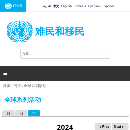
Jump to navigation
联合国
العربية
中文
English
Français
Русский
Español
难民和移民
搜
搜
索
索
表
单

首页
›
日历
›
全球系列活动
你
在
全球系列活动
这
里
月
日
年
（活动标签）
主
标
2024
« Prev
Next »
签