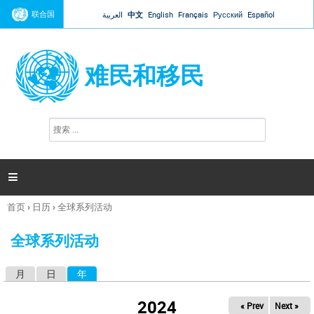
Jump to navigation
联合国
العربية
中文
English
Français
Русский
Español
难民和移民
搜
搜
索
索
表
单

首页
›
日历
›
全球系列活动
你
在
全球系列活动
这
里
月
日
年
（活动标签）
主
标
2024
« Prev
Next »
签