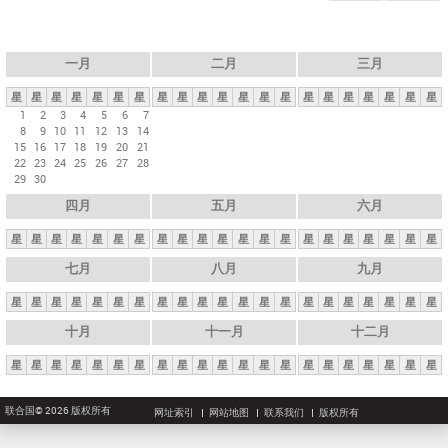
一月
二月
三月
星
星
星
星
星
星
星
星
星
星
星
星
星
星
星
星
星
星
星
星
星
1
2
3
4
5
6
7
8
9
10
11
12
13
14
15
16
17
18
19
20
21
22
23
24
25
26
27
28
29
30
四月
五月
六月
星
星
星
星
星
星
星
星
星
星
星
星
星
星
星
星
星
星
星
星
星
七月
八月
九月
星
星
星
星
星
星
星
星
星
星
星
星
星
星
星
星
星
星
星
星
星
十月
十一月
十二月
星
星
星
星
星
星
星
星
星
星
星
星
星
星
星
星
星
星
星
星
星
联合国© 2026 版权所有
网址索引
网站地图
联系我们
版权所有