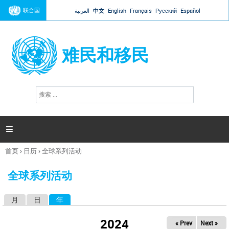
Jump to navigation
联合国
العربية
中文
English
Français
Русский
Español
难民和移民
搜
搜
索
索
表
单

首页
›
日历
›
全球系列活动
你
在
全球系列活动
这
里
月
日
年
（活动标签）
主
标
2024
« Prev
Next »
签