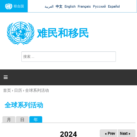
Jump to navigation
联合国
العربية
中文
English
Français
Русский
Español
难民和移民
搜
搜
索
索
表
单

首页
›
日历
›
全球系列活动
你
在
全球系列活动
这
里
月
日
年
（活动标签）
主
标
2024
« Prev
Next »
签