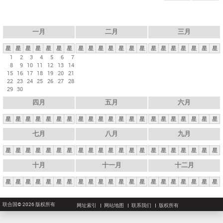
一月
二月
三月
星
星
星
星
星
星
星
星
星
星
星
星
星
星
星
星
星
星
星
星
星
1
2
3
4
5
6
7
8
9
10
11
12
13
14
15
16
17
18
19
20
21
22
23
24
25
26
27
28
29
30
四月
五月
六月
星
星
星
星
星
星
星
星
星
星
星
星
星
星
星
星
星
星
星
星
星
七月
八月
九月
星
星
星
星
星
星
星
星
星
星
星
星
星
星
星
星
星
星
星
星
星
十月
十一月
十二月
星
星
星
星
星
星
星
星
星
星
星
星
星
星
星
星
星
星
星
星
星
联合国© 2026 版权所有
网址索引
网站地图
联系我们
版权所有