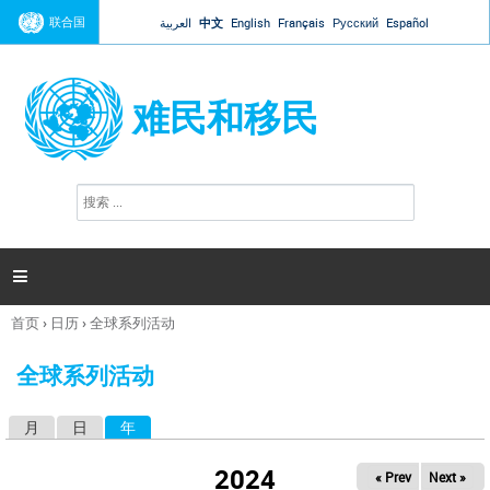
Jump to navigation
联合国
العربية
中文
English
Français
Русский
Español
难民和移民
搜
搜
索
索
表
单

首页
›
日历
›
全球系列活动
你
在
全球系列活动
这
里
月
日
年
（活动标签）
主
标
2024
« Prev
Next »
签