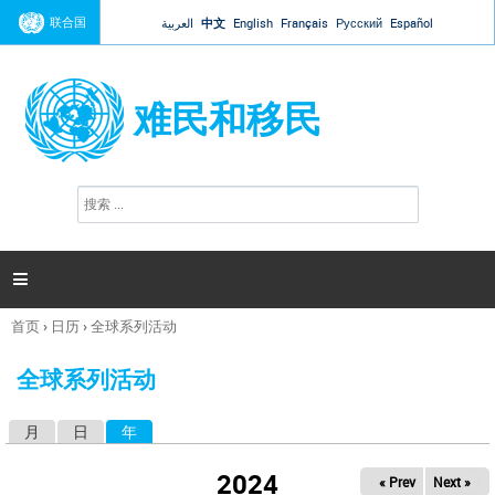
Jump to navigation
联合国
العربية
中文
English
Français
Русский
Español
难民和移民
搜
搜
索
索
表
单

首页
›
日历
›
全球系列活动
你
在
全球系列活动
这
里
月
日
年
（活动标签）
主
标
2024
« Prev
Next »
签