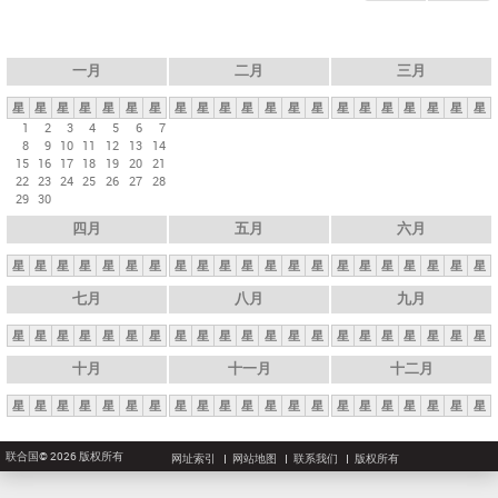
一月
二月
三月
星
星
星
星
星
星
星
星
星
星
星
星
星
星
星
星
星
星
星
星
星
1
2
3
4
5
6
7
8
9
10
11
12
13
14
15
16
17
18
19
20
21
22
23
24
25
26
27
28
29
30
四月
五月
六月
星
星
星
星
星
星
星
星
星
星
星
星
星
星
星
星
星
星
星
星
星
七月
八月
九月
星
星
星
星
星
星
星
星
星
星
星
星
星
星
星
星
星
星
星
星
星
十月
十一月
十二月
星
星
星
星
星
星
星
星
星
星
星
星
星
星
星
星
星
星
星
星
星
联合国© 2026 版权所有
网址索引
网站地图
联系我们
版权所有