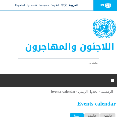
Jump to navigation
العربية
中文
English
Français
Русский
Español
UN
اللاجئون والمهاجرون
ا
ب
س
ح
ت
ث
م
ا

ر
ة
الرئيسية
›
الجدول الزمني
›
Events calendar
أنت
ا
هنا
ل
Events calendar
ب
ح
ا
بالشهر
باليوم
السنة
(علامة التبويب النشطة)
ث