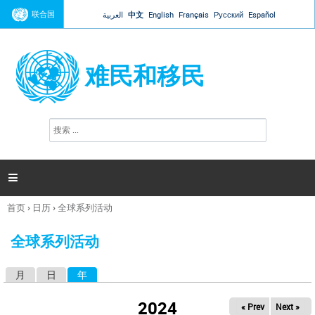
Jump to navigation
联合国
العربية
中文
English
Français
Русский
Español
难民和移民
搜
搜
索
索
表
单

首页
›
日历
›
全球系列活动
你
在
全球系列活动
这
里
月
日
年
（活动标签）
主
标
2024
« Prev
Next »
签