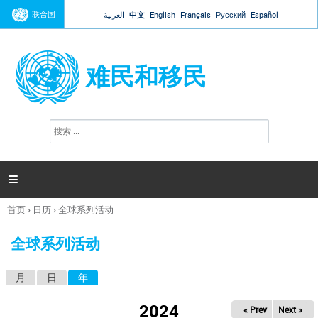
Jump to navigation
联合国
العربية
中文
English
Français
Русский
Español
难民和移民
搜
搜
索
索
表
单

首页
›
日历
›
全球系列活动
你
在
全球系列活动
这
里
月
日
年
（活动标签）
主
标
2024
« Prev
Next »
签