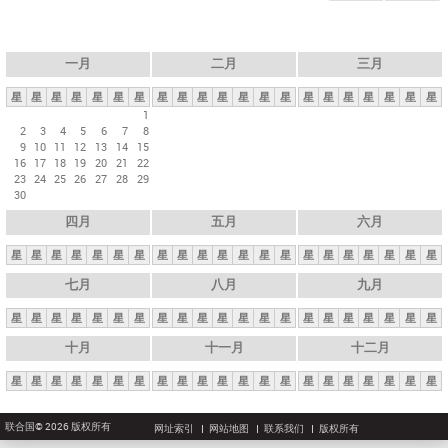
一月
二月
三月
星
星
星
星
星
星
星
星
星
星
星
星
星
星
星
星
星
星
星
星
星
1
2
3
4
5
6
7
8
9
10
11
12
13
14
15
16
17
18
19
20
21
22
23
24
25
26
27
28
29
30
四月
五月
六月
星
星
星
星
星
星
星
星
星
星
星
星
星
星
星
星
星
星
星
星
星
七月
八月
九月
星
星
星
星
星
星
星
星
星
星
星
星
星
星
星
星
星
星
星
星
星
十月
十一月
十二月
星
星
星
星
星
星
星
星
星
星
星
星
星
星
星
星
星
星
星
星
星
联合国© 2026 版权所有
网址索引
网站地图
联系我们
版权所有