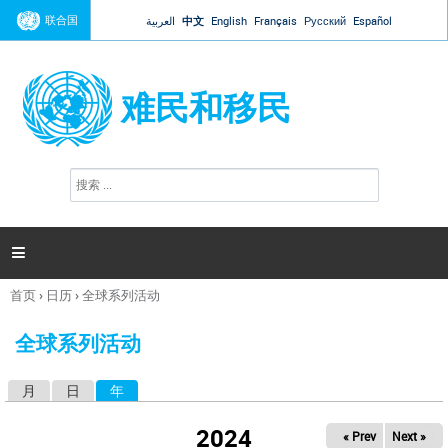
Jump to navigation
联合国
العربية
中文
English
Français
Русский
Español
难民和移民
搜
搜
索
索
表
单

首页
›
日历
›
全球系列活动
你
在
全球系列活动
这
里
月
日
年
（活动标签）
主
标
2024
« Prev
Next »
签