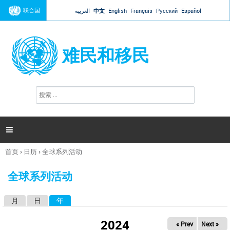
Jump to navigation
联合国
العربية
中文
English
Français
Русский
Español
难民和移民
搜
搜
索
索
表
单

首页
›
日历
›
全球系列活动
你
在
全球系列活动
这
里
月
日
年
（活动标签）
主
标
2024
« Prev
Next »
签