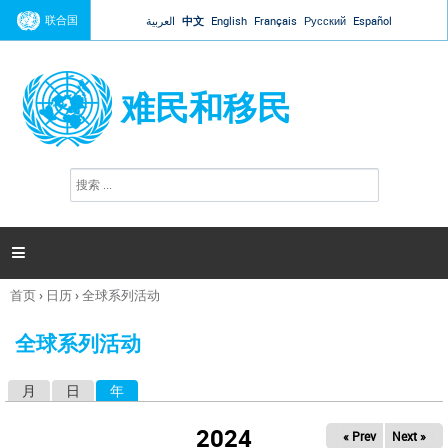
Jump to navigation
联合国
العربية
中文
English
Français
Русский
Español
难民和移民
搜
搜
索
索
表
单

首页
›
日历
›
全球系列活动
你
在
全球系列活动
这
里
月
日
年
（活动标签）
主
标
2024
« Prev
Next »
签