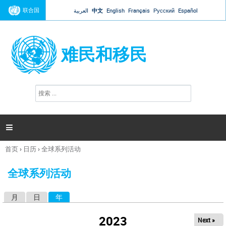
Jump to navigation
联合国
العربية
中文
English
Français
Русский
Español
难民和移民
搜
搜
索
索
表
单

首页
›
日历
›
全球系列活动
你
在
全球系列活动
这
里
月
日
年
（活动标签）
主
标
2023
Next »
签