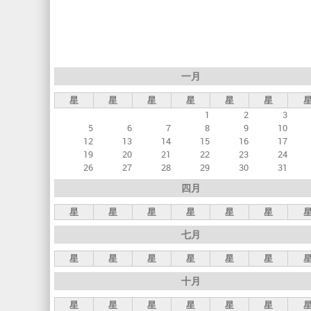
标
签
一月
星
星
星
星
星
星
1
2
3
5
6
7
8
9
10
12
13
14
15
16
17
19
20
21
22
23
24
26
27
28
29
30
31
四月
星
星
星
星
星
星
七月
星
星
星
星
星
星
十月
星
星
星
星
星
星