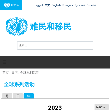
Jump to navigation
联合国
العربية
中文
English
Français
Русский
Español
难民和移民
搜
搜
索
索
表
单

首页
›
日历
›
全球系列活动
你
在
全球系列活动
这
里
月
日
年
（活动标签）
主
标
2023
Next »
签