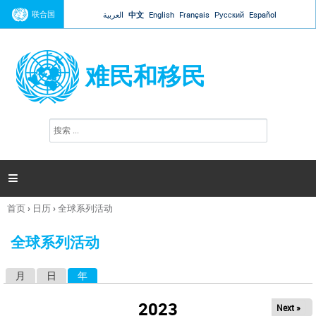
Jump to navigation
联合国
العربية
中文
English
Français
Русский
Español
难民和移民
搜
搜
索
索
表
单

首页
›
日历
›
全球系列活动
你
在
全球系列活动
这
里
月
日
年
（活动标签）
主
标
2023
Next »
签