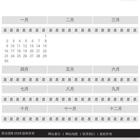
一月
二月
三月
星
星
星
星
星
星
星
星
星
星
星
星
星
星
星
星
星
星
星
星
星
1
2
3
4
5
6
7
8
9
10
11
12
13
14
15
16
17
18
19
20
21
22
23
24
25
26
27
28
29
30
四月
五月
六月
星
星
星
星
星
星
星
星
星
星
星
星
星
星
星
星
星
星
星
星
星
七月
八月
九月
星
星
星
星
星
星
星
星
星
星
星
星
星
星
星
星
星
星
星
星
星
十月
十一月
十二月
星
星
星
星
星
星
星
星
星
星
星
星
星
星
星
星
星
星
星
星
星
联合国© 2026 版权所有
网址索引
网站地图
联系我们
版权所有