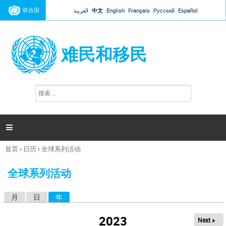
Jump to navigation
联合国
العربية
中文
English
Français
Русский
Español
难民和移民
搜
搜
索
索
表
单

首页
›
日历
›
全球系列活动
你
在
全球系列活动
这
里
月
日
年
（活动标签）
主
标
2023
Next »
签