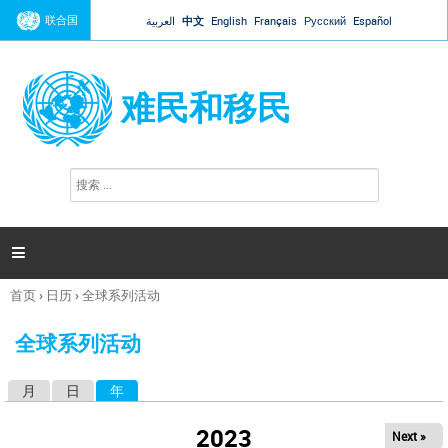
Jump to navigation
联合国
العربية
中文
English
Français
Русский
Español
难民和移民
搜
搜
索
索
表
单

首页
›
日历
›
全球系列活动
你
在
全球系列活动
这
里
月
日
年
（活动标签）
主
标
2023
Next »
签