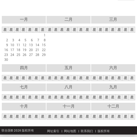
一月
二月
三月
星
星
星
星
星
星
星
星
星
星
星
星
星
星
星
星
星
星
星
星
星
1
2
3
4
5
6
7
8
9
10
11
12
13
14
15
16
17
18
19
20
21
22
23
24
25
26
27
28
29
30
四月
五月
六月
星
星
星
星
星
星
星
星
星
星
星
星
星
星
星
星
星
星
星
星
星
七月
八月
九月
星
星
星
星
星
星
星
星
星
星
星
星
星
星
星
星
星
星
星
星
星
十月
十一月
十二月
星
星
星
星
星
星
星
星
星
星
星
星
星
星
星
星
星
星
星
星
星
联合国© 2026 版权所有
网址索引
网站地图
联系我们
版权所有