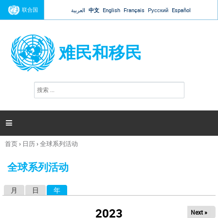
Jump to navigation
联合国
العربية
中文
English
Français
Русский
Español
难民和移民
搜
搜
索
索
表
单

首页
›
日历
›
全球系列活动
你
在
全球系列活动
这
里
月
日
年
（活动标签）
主
标
2023
Next »
签