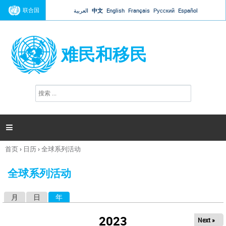
Jump to navigation
联合国
العربية
中文
English
Français
Русский
Español
难民和移民
搜
搜
索
索
表
单

首页
›
日历
›
全球系列活动
你
在
全球系列活动
这
里
月
日
年
（活动标签）
主
标
2023
Next »
签