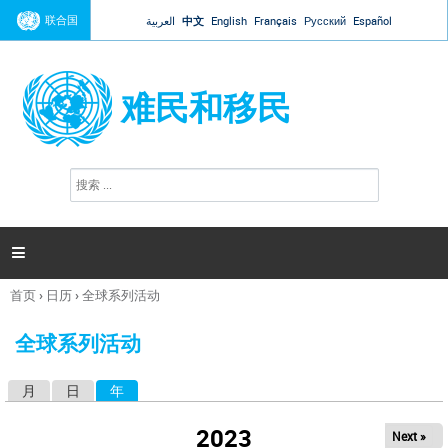
Jump to navigation
联合国
العربية
中文
English
Français
Русский
Español
难民和移民
搜
搜
索
索
表
单

首页
›
日历
›
全球系列活动
你
在
全球系列活动
这
里
月
日
年
（活动标签）
主
标
2023
Next »
签