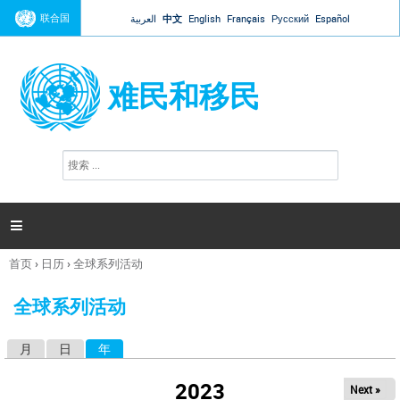
Jump to navigation
联合国
العربية
中文
English
Français
Русский
Español
难民和移民
搜
搜
索
索
表
单

首页
›
日历
›
全球系列活动
你
在
全球系列活动
这
里
月
日
年
（活动标签）
主
标
2023
Next »
签