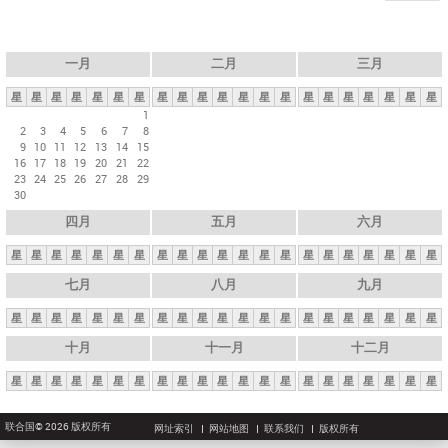
一月
二月
三月
星
星
星
星
星
星
星
星
星
星
星
星
星
星
星
星
星
星
星
星
星
1
2
3
4
5
6
7
8
9
10
11
12
13
14
15
16
17
18
19
20
21
22
23
24
25
26
27
28
29
30
四月
五月
六月
星
星
星
星
星
星
星
星
星
星
星
星
星
星
星
星
星
星
星
星
星
七月
八月
九月
星
星
星
星
星
星
星
星
星
星
星
星
星
星
星
星
星
星
星
星
星
十月
十一月
十二月
星
星
星
星
星
星
星
星
星
星
星
星
星
星
星
星
星
星
星
星
星
联合国© 2026 版权所有
网址索引
网站地图
联系我们
版权所有