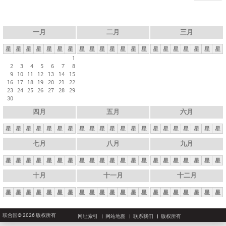
一月
二月
三月
星
星
星
星
星
星
星
星
星
星
星
星
星
星
星
星
星
星
星
星
星
1
2
3
4
5
6
7
8
9
10
11
12
13
14
15
16
17
18
19
20
21
22
23
24
25
26
27
28
29
30
四月
五月
六月
星
星
星
星
星
星
星
星
星
星
星
星
星
星
星
星
星
星
星
星
星
七月
八月
九月
星
星
星
星
星
星
星
星
星
星
星
星
星
星
星
星
星
星
星
星
星
十月
十一月
十二月
星
星
星
星
星
星
星
星
星
星
星
星
星
星
星
星
星
星
星
星
星
联合国© 2026 版权所有
网址索引
网站地图
联系我们
版权所有