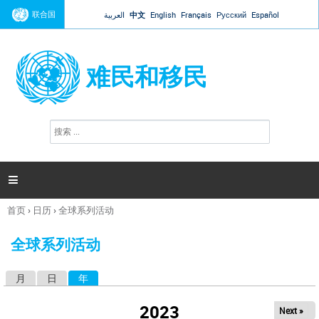
Jump to navigation
联合国
العربية
中文
English
Français
Русский
Español
难民和移民
搜
搜
索
索
表
单

首页
›
日历
›
全球系列活动
你
在
全球系列活动
这
里
月
日
年
（活动标签）
主
标
2023
Next »
签