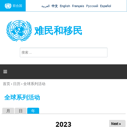
Jump to navigation
联合国
العربية
中文
English
Français
Русский
Español
难民和移民
搜
搜
索
索
表
单

首页
›
日历
›
全球系列活动
你
在
全球系列活动
这
里
月
日
年
（活动标签）
主
标
2023
Next »
签