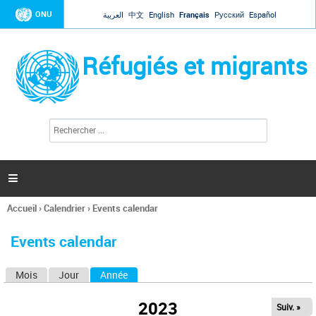
Jump to navigation
ONU
العربية
中文
English
Français
Русский
Español
Réfugiés et migrants
R
F
e
o
c
r
h
e
m
r

u
c
l
h
Accueil
›
Calendrier
›
Events calendar
a
e
Vous
r
i
êtes
r
Events calendar
ici
e
d
Mois
Jour
Année
(onglet actif)
O
e
r
n
e
2023
Suiv. »
g