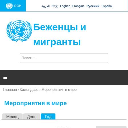
Jump to navigation
ООН
العربية
中文
English
Français
Русский
Español
Беженцы и
мигранты
П
Ф
о
о
и
р
с
к
м

а
п
Главная
›
Календарь
›
Мероприятия в мире
о
Вы
и
здесь
с
Мероприятия в мире
к
а
Месяц
День
Год
(активная вкладка)
Г
л