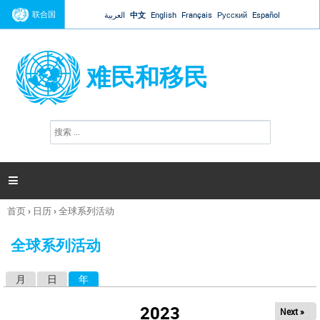
Jump to navigation
联合国
العربية
中文
English
Français
Русский
Español
难民和移民
搜
搜
索
索
表
单

首页
›
日历
›
全球系列活动
你
在
全球系列活动
这
里
月
日
年
（活动标签）
主
标
2023
Next »
签