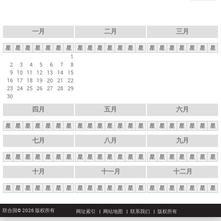
一月
二月
三月
星
星
星
星
星
星
星
星
星
星
星
星
星
星
星
星
星
星
星
星
星
1
2
3
4
5
6
7
8
9
10
11
12
13
14
15
16
17
18
19
20
21
22
23
24
25
26
27
28
29
30
四月
五月
六月
星
星
星
星
星
星
星
星
星
星
星
星
星
星
星
星
星
星
星
星
星
七月
八月
九月
星
星
星
星
星
星
星
星
星
星
星
星
星
星
星
星
星
星
星
星
星
十月
十一月
十二月
星
星
星
星
星
星
星
星
星
星
星
星
星
星
星
星
星
星
星
星
星
联合国© 2026 版权所有
网址索引
网站地图
联系我们
版权所有