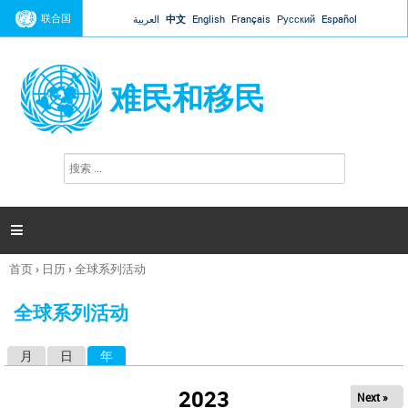
Jump to navigation
联合国
العربية
中文
English
Français
Русский
Español
难民和移民
搜
搜
索
索
表
单

首页
›
日历
›
全球系列活动
你
在
全球系列活动
这
里
月
日
年
（活动标签）
主
标
2023
Next »
签