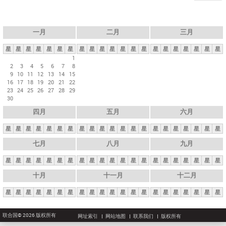
一月
二月
三月
星
星
星
星
星
星
星
星
星
星
星
星
星
星
星
星
星
星
星
星
星
1
2
3
4
5
6
7
8
9
10
11
12
13
14
15
16
17
18
19
20
21
22
23
24
25
26
27
28
29
30
四月
五月
六月
星
星
星
星
星
星
星
星
星
星
星
星
星
星
星
星
星
星
星
星
星
七月
八月
九月
星
星
星
星
星
星
星
星
星
星
星
星
星
星
星
星
星
星
星
星
星
十月
十一月
十二月
星
星
星
星
星
星
星
星
星
星
星
星
星
星
星
星
星
星
星
星
星
联合国© 2026 版权所有
网址索引
网站地图
联系我们
版权所有