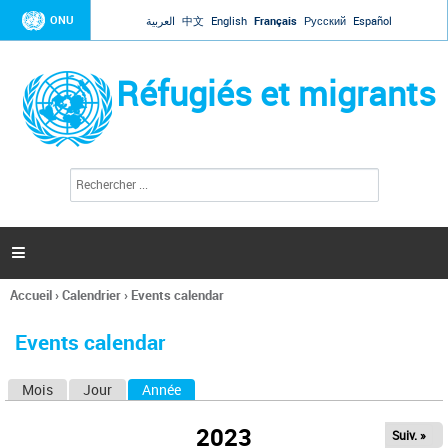
Jump to navigation
ONU
العربية
中文
English
Français
Русский
Español
Réfugiés et migrants
R
F
e
o
c
r
h
e
m
r

u
c
l
h
Accueil
›
Calendrier
›
Events calendar
a
e
Vous
r
i
êtes
r
Events calendar
ici
e
d
Mois
Jour
Année
(onglet actif)
O
e
r
n
e
2023
Suiv. »
g