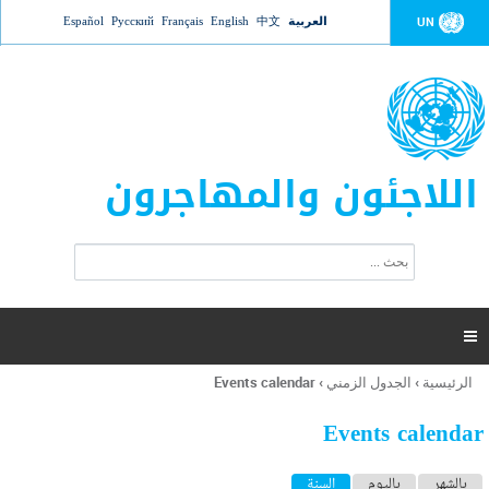
Jump to navigation
العربية
中文
English
Français
Русский
Español
UN
اللاجئون والمهاجرون
ا
ب
س
ح
ت
ث
م
ا

ر
ة
الرئيسية
›
الجدول الزمني
›
Events calendar
أنت
ا
هنا
ل
Events calendar
ب
ح
ا
بالشهر
باليوم
السنة
(علامة التبويب النشطة)
ث