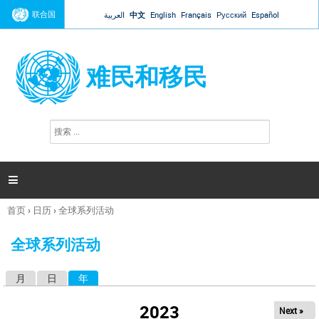
Jump to navigation
联合国
العربية
中文
English
Français
Русский
Español
难民和移民
搜
搜
索
索
表
单

首页
›
日历
›
全球系列活动
你
在
全球系列活动
这
里
月
日
年
（活动标签）
主
标
2023
Next »
签