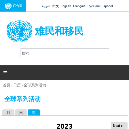
Jump to navigation
联合国
العربية
中文
English
Français
Русский
Español
难民和移民
搜
搜
索
索
表
单

首页
›
日历
›
全球系列活动
你
在
全球系列活动
这
里
月
日
年
（活动标签）
主
标
2023
Next »
签