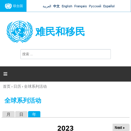
Jump to navigation
联合国
العربية
中文
English
Français
Русский
Español
难民和移民
搜
搜
索
索
表
单

首页
›
日历
›
全球系列活动
你
在
全球系列活动
这
里
月
日
年
（活动标签）
主
标
2023
Next »
签