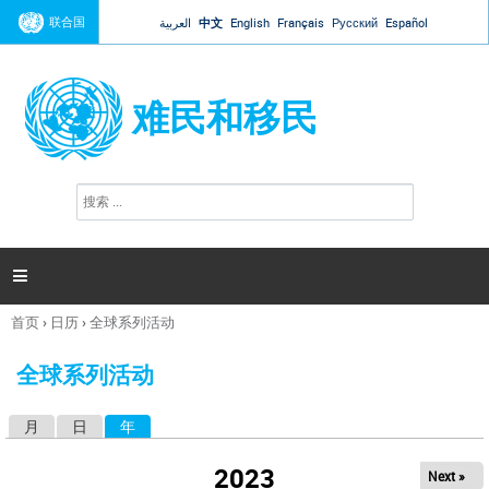
Jump to navigation
联合国
العربية
中文
English
Français
Русский
Español
难民和移民
搜
搜
索
索
表
单

首页
›
日历
›
全球系列活动
你
在
全球系列活动
这
里
月
日
年
（活动标签）
主
标
2023
Next »
签