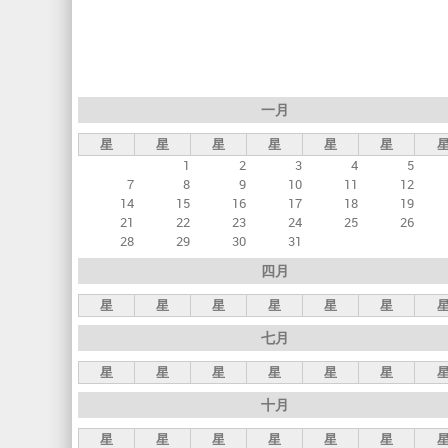
标
签
一月
星
星
星
星
星
星
1
2
3
4
5
7
8
9
10
11
12
14
15
16
17
18
19
21
22
23
24
25
26
28
29
30
31
四月
星
星
星
星
星
星
七月
星
星
星
星
星
星
十月
星
星
星
星
星
星