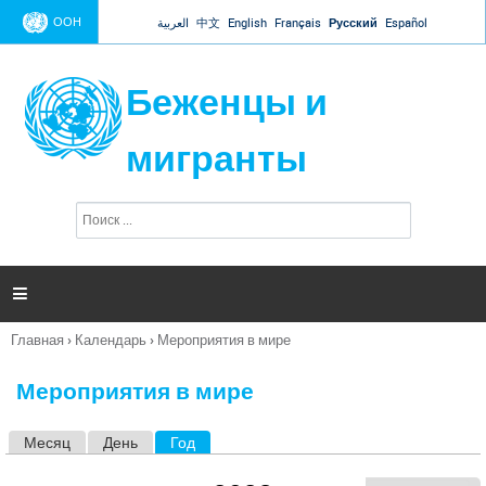
Jump to navigation
ООН
العربية
中文
English
Français
Русский
Español
Беженцы и
мигранты
П
Ф
о
о
и
р
с
к
м

а
п
Главная
›
Календарь
›
Мероприятия в мире
о
Вы
и
здесь
с
Мероприятия в мире
к
а
Месяц
День
Год
(активная вкладка)
Г
л