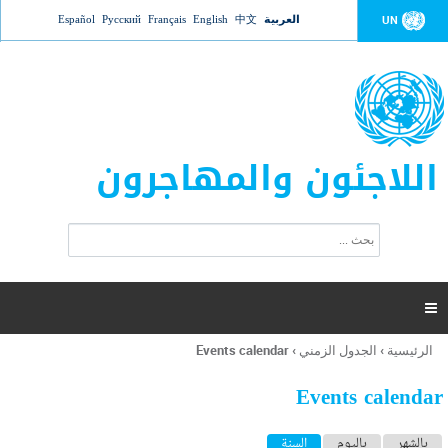
Jump to navigation
العربية
中文
English
Français
Русский
Español
UN
اللاجئون والمهاجرون
ا
ب
س
ح
ت
ث
م
ا

ر
ة
الرئيسية
›
الجدول الزمني
›
Events calendar
أنت
ا
هنا
ل
Events calendar
ب
ح
ا
بالشهر
باليوم
السنة
(علامة التبويب النشطة)
ث