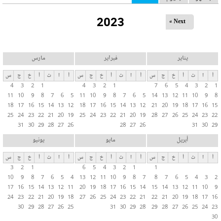
ل
2023
ت
Next »
ب
و
ي
يناير
فبراير
مارس
ب
أ
ا
ث
أ
خ
ج
س
أ
ا
ث
أ
خ
ج
س
أ
ا
ث
أ
خ
ج
س
ا
4
3
2
1
4
3
2
1
7
6
5
4
3
2
1
ت
11
10
9
8
7
6
5
11
10
9
8
7
6
5
14
13
12
11
10
9
8
ا
18
17
16
15
14
13
12
18
17
16
15
14
13
12
21
20
19
18
17
16
15
ل
25
24
23
22
21
20
19
25
24
23
22
21
20
19
28
27
26
25
24
23
22
31
30
29
28
27
26
28
27
26
31
30
29
أ
س
أبريل
مايو
يونيو
ا
أ
ا
ث
أ
خ
ج
س
أ
ا
ث
أ
خ
ج
س
أ
ا
ث
أ
خ
ج
س
س
3
2
1
6
5
4
3
2
1
1
ي
10
9
8
7
6
5
4
13
12
11
10
9
8
7
8
7
6
5
4
3
2
ة
17
16
15
14
13
12
11
20
19
18
17
16
15
14
15
14
13
12
11
10
9
24
23
22
21
20
19
18
27
26
25
24
23
22
21
22
21
20
19
18
17
16
30
29
28
27
26
25
31
30
29
28
29
28
27
26
25
24
23
30