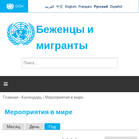
Jump to navigation
ООН
العربية
中文
English
Français
Русский
Español
Беженцы и
мигранты
П
Ф
о
о
и
р
с
к
м

а
п
Главная
›
Календарь
›
Мероприятия в мире
о
Вы
и
здесь
с
Мероприятия в мире
к
а
Месяц
День
Год
(активная вкладка)
Г
л