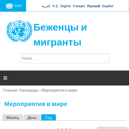
Jump to navigation
ООН
العربية
中文
English
Français
Русский
Español
Беженцы и
мигранты
П
Ф
о
о
и
р
с
к
м

а
п
Главная
›
Календарь
›
Мероприятия в мире
о
Вы
и
здесь
с
Мероприятия в мире
к
а
Месяц
День
Год
(активная вкладка)
Г
л