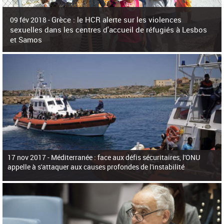
c
h
Grèce : le HCR alerte sur les violences
e
09 fév 2018 -
r
sexuelles dans les centres d'accueil de réfugiés à Lesbos
c
et Samos
h
e
La surpopulation des centres d'accueil de réfugiés et migrants sur les îles
grecques est source de violences et de harcèlement sexuel a alerté vendredi le
Haut-Commissariat des Nations Unies pour
17 nov 2017 -
Méditerranée : face aux défis sécuritaires, l'ONU
appelle à s'attaquer aux causes profondes de l'instabilité