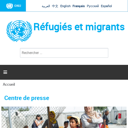
Jump to navigation
ONU
العربية
中文
English
Français
Русский
Español
Réfugiés et migrants
R
F
e
o
c
r
h
e
m
r

u
c
l
h
Accueil
a
e
Vous
r
i
êtes
r
Centre de presse
ici
e
d
e
r
e