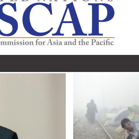
亚太经社会)执行秘书 沙姆沙德·阿赫塔尔博士
生活，占全世界所有移徙者的40%。在本区域，移徙者为侨居国和母国带