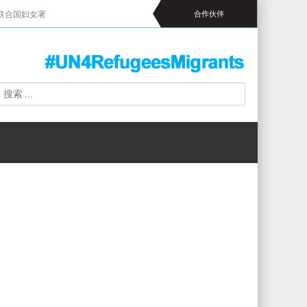
联合国妇女署
合作伙伴
搜
搜
索
索
表
单