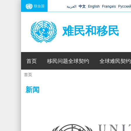
联合国
العربية
中文
English
Français
Русски
难民和移民
首页
移民问题全球契约
全球难民契约
首页
你
在
新闻
这
里