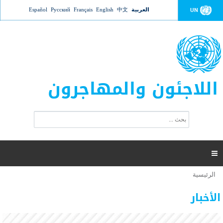
Jump to navigation
العربية
中文
English
Français
Русский
Español
UN
اللاجئون والمهاجرون
ا
ب
س
ح
ت
ث
م
ا

ر
ة
الرئيسية
أنت
ا
عدد القتلى في البحر المتوسط يتجاوز 2000 شخص ​​هذا
06 نوفمبر 2018 -
هنا
ل
الأخبار
العام
ب
ح
أعلنت مفوضية الأمم المتحدة السامية لشؤون اللاجئين عن ارتفاع عدد الأشخاص الذين لقوا حتفهم
ث