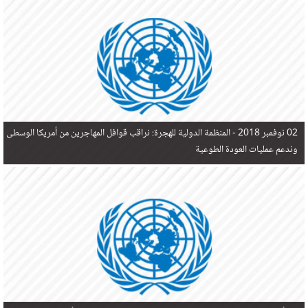
في البحر المتوسط هذا العام، أثناء محاولتهم الوصول إلى أوروبا، ليتجاوز ألفي شخص بعد العثور على
جثث 17 شخصا قبالة السواحل الإسبانية.
02 نوفمبر 2018 -
المنظمة الدولية للهجرة: نراقب قوافل المهاجرين من أمريكا الوسطى
وندعم عمليات العودة الطوعية