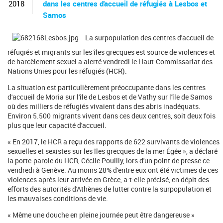
c
2018
dans les centres d'accueil de réfugiés à Lesbos et
h
Samos
e
r
La surpopulation des centres d'accueil de
c
h
réfugiés et migrants sur les îles grecques est source de violences et
e
de harcèlement sexuel a alerté vendredi le Haut-Commissariat des
Nations Unies pour les réfugiés (HCR).
La situation est particulièrement préoccupante dans les centres
d'accueil de Moria sur l'île de Lesbos et de Vathy sur l'île de Samos
où des milliers de réfugiés vivaient dans des abris inadéquats.
Environ 5.500 migrants vivent dans ces deux centres, soit deux fois
plus que leur capacité d'accueil.
« En 2017, le HCR a reçu des rapports de 622 survivants de violences
sexuelles et sexistes sur les îles grecques de la mer Égée », a déclaré
la porte-parole du HCR, Cécile Pouilly, lors d'un point de presse ce
vendredi à Genève. Au moins 28% d'entre eux ont été victimes de ces
violences après leur arrivée en Grèce, a-t-elle précisé, en dépit des
efforts des autorités d'Athènes de lutter contre la surpopulation et
les mauvaises conditions de vie.
« Même une douche en pleine journée peut être dangereuse »