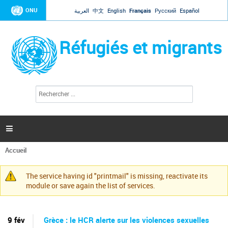
Jump to navigation
ONU
العربية
中文
English
Français
Русский
Español
Réfugiés et migrants
R
F
e
o
c
r
h
e
m
r

u
c
l
h
Accueil
a
e
Vous
r
i
êtes
r
The service having id "printmail" is missing, reactivate its
ici
Message
e
module or save again the list of services.
d
d'avertissement
e
r
e
9 fév
Grèce : le HCR alerte sur les violences sexuelles