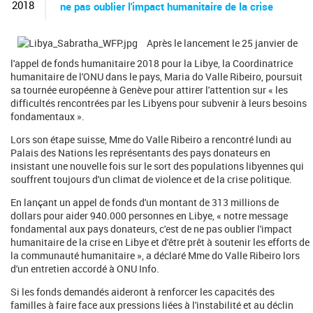
c
2018
ne pas oublier l'impact humanitaire de la crise
h
e
r
Après le lancement le 25 janvier de
c
l'appel de fonds humanitaire 2018 pour la Libye, la Coordinatrice
h
humanitaire de l'ONU dans le pays, Maria do Valle Ribeiro, poursuit
e
sa tournée européenne à Genève pour attirer l'attention sur « les
difficultés rencontrées par les Libyens pour subvenir à leurs besoins
fondamentaux ».
Lors son étape suisse, Mme do Valle Ribeiro a rencontré lundi au
Palais des Nations les représentants des pays donateurs en
insistant une nouvelle fois sur le sort des populations libyennes qui
souffrent toujours d'un climat de violence et de la crise politique.
En lançant un appel de fonds d'un montant de 313 millions de
dollars pour aider 940.000 personnes en Libye, « notre message
fondamental aux pays donateurs, c'est de ne pas oublier l'impact
humanitaire de la crise en Libye et d'être prêt à soutenir les efforts de
la communauté humanitaire », a déclaré Mme do Valle Ribeiro lors
d'un entretien accordé à ONU Info.
Si les fonds demandés aideront à renforcer les capacités des
familles à faire face aux pressions liées à l'instabilité et au déclin