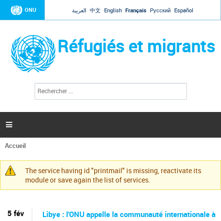
Jump to navigation
ONU
العربية
中文
English
Français
Русский
Español
Réfugiés et migrants
R
F
e
o
c
r
h
e
m
r

u
c
l
h
Accueil
a
e
Vous
r
i
êtes
r
The service having id "printmail" is missing, reactivate its
ici
Message
e
module or save again the list of services.
d
d'avertissement
e
r
e
5 fév
Libye : l'ONU appelle la communauté internationale à