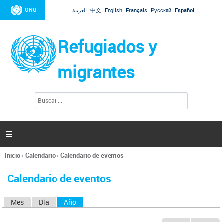
Jump to navigation
ONU
العربية
中文
English
Français
Русский
Español
Refugiados y
migrantes
B
F
u
o
s
r
c
a
m
r

u
l
Inicio
›
Calendario
›
Calendario de eventos
a
Se
r
encuentra
i
Calendario de eventos
usted
o
aquí
d
Mes
Día
Año
(solapa activa)
S
e
b
o