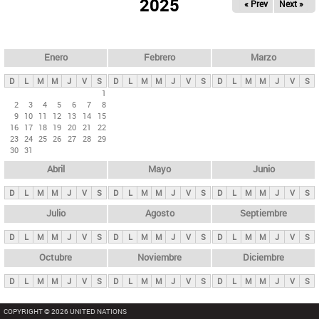
ú
2025
« Prev
Next »
l
s
a
q
p
u
e
a
Enero
Febrero
Marzo
d
s
a
D
L
M
M
J
V
S
D
L
M
M
J
V
S
D
L
M
M
J
V
S
p
1
2
3
4
5
6
7
8
r
9
10
11
12
13
14
15
i
16
17
18
19
20
21
22
23
24
25
26
27
28
29
n
30
31
c
Abril
Mayo
Junio
i
p
D
L
M
M
J
V
S
D
L
M
M
J
V
S
D
L
M
M
J
V
S
a
Julio
Agosto
Septiembre
l
D
L
M
M
J
V
S
D
L
M
M
J
V
S
D
L
M
M
J
V
S
e
Octubre
Noviembre
Diciembre
s
D
L
M
M
J
V
S
D
L
M
M
J
V
S
D
L
M
M
J
V
S
COPYRIGHT © 2026 UNITED NATIONS