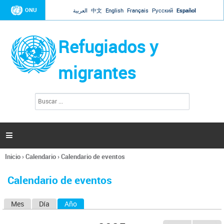
Jump to navigation
ONU
العربية
中文
English
Français
Русский
Español
Refugiados y
migrantes
B
F
u
o
s
r
c
a
m
r

u
l
Inicio
›
Calendario
›
Calendario de eventos
a
Se
r
encuentra
i
Calendario de eventos
usted
o
aquí
d
Mes
Día
Año
(solapa activa)
S
e
b
o